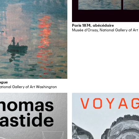
Paris 1874, abécédaire
Musée d’Orsay, National Gallery of Ar
logue
tional Gallery of Art Washington