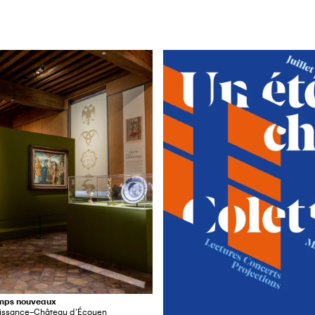
emps nouveaux
aissance–Château d’Écouen