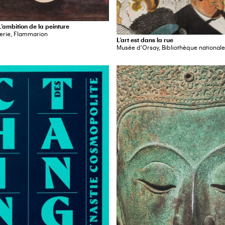
’ambition de la peinture
erie, Flammarion
L’art est dans la rue
Musée d'Orsay, Bibliothèque national