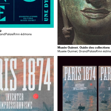
g
andPalaisRmn éditions
Musée Guimet. Guide des collections
Musée Guimet, GrandPalaisRmn éditi