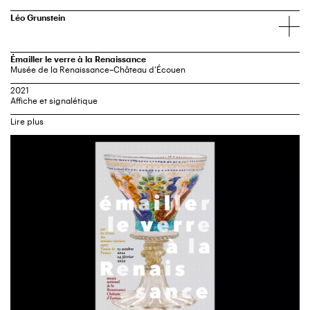
Léo Grunstein
Émailler le verre à la Renaissance
Musée de la Renaissance–Château d’Écouen
2021
Affiche et signalétique
Identité visuelle et signalétique de l’exposition.
Commissariat: Aurélie Gerbier, conservatrice du patrimoine au musée
national de la Renaissance
Françoise Barbe, conservatrice en chef du patrimoine au musée du
Louvre
Isabelle Biron, ingénieure de recherche au C2RMF
Coproduite avec la Réunion des musées nationaux–Grand Palais, en
partenariat avec le musée du Louvre et le C2RMF
En utilisant une grille de petits points et en jouant sur la transparence des
lettres, l’affiche se fait l’écho de la fragilité et de la délicatesse de ces
verres émaillés particulièrement prisés dès la fin du XVe siècle. Les
informations pratiques, placées sur la grille formée par les points, sont
comme de délicates ornementations.